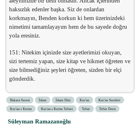
aleyhinizde bir delil olmasın. Ancak içlerinden
haksızlık edenler başka. Siz de onlardan
korkmayın, Benden korkun ki hem üzerinizdeki
nimetimi tamamlayayım hem de bu sayede doğru
yola eresiniz.
151: Nitekim içinizde size ayetlerimizi okuyan,
sizi tertemiz yapan, size kitap ve hikmet öğreten ve
size bilmediğiniz şeyleri öğreten, sizden bir elçi
gönderdik.
Bakara Suresi
İslam
İslam Dini
Kur'an
Kur'an Sureleri
Kur'an-ı Kerim
Kur'an-ı Kerim Tefsiri
Tefsir
Tefsir Dersi
Süleyman Ramazanoğlu