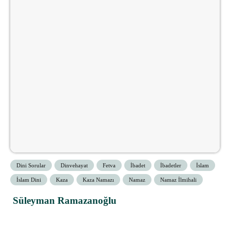
Dini Sorular
Dinvehayat
Fetva
İbadet
İbadetler
İslam
İslam Dini
Kaza
Kaza Namazı
Namaz
Namaz İlmihali
Süleyman Ramazanoğlu