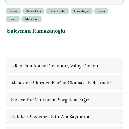
Bebek
Bebek Bezi
Dini Sorular
Dinvehayat
Fetva
İslam
İslam Dini
Süleyman Ramazanoğlu
İslâm Dini Atalar Dini midir, Vahiy Dini mi
Manasını Bilmeden Kur’an Okumak İbadet midir
Sadece Kur’an’dan mı Sorgulanacağız
Hakikati Söylemek Sû-i Zan Sayılır mı