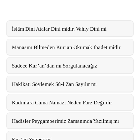
İslâm Dini Atalar Dini midir, Vahiy Dini mi
Manasını Bilmeden Kur’an Okumak İbadet midir
Sadece Kur’an’dan mı Sorgulanacağız
Hakikati Söylemek Sû-i Zan Sayılır mı
Kadınlara Cuma Namazı Neden Farz Değildir
Hadisler Peygamberimiz Zamanında Yazılmış mı
Kur’an Yetmez mi