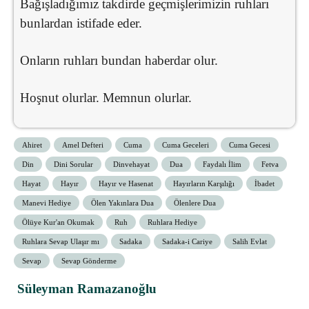
Bağışladığımız takdirde geçmişlerimizin ruhları
bunlardan istifade eder.
Onların ruhları bundan haberdar olur.
Hoşnut olurlar. Memnun olurlar.
Ahiret
Amel Defteri
Cuma
Cuma Geceleri
Cuma Gecesi
Din
Dini Sorular
Dinvehayat
Dua
Faydalı İlim
Fetva
Hayat
Hayır
Hayır ve Hasenat
Hayırların Karşılığı
İbadet
Manevi Hediye
Ölen Yakınlara Dua
Ölenlere Dua
Ölüye Kur'an Okumak
Ruh
Ruhlara Hediye
Ruhlara Sevap Ulaşır mı
Sadaka
Sadaka-i Cariye
Salih Evlat
Sevap
Sevap Gönderme
Süleyman Ramazanoğlu