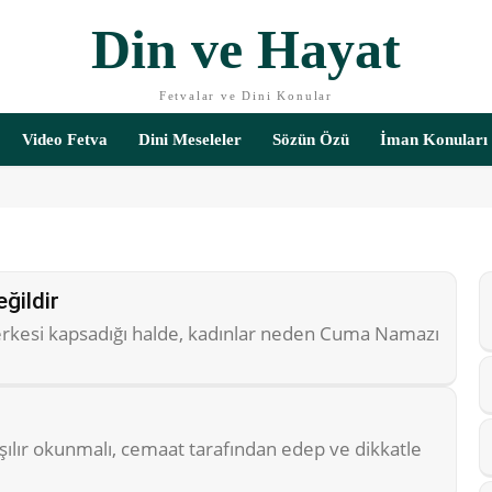
Din ve Hayat
Fetvalar ve Dini Konular
Video Fetva
Dini Meseleler
Sözün Özü
İman Konuları
ğildir
herkesi kapsadığı halde, kadınlar neden Cuma Namazı
i
şılır okunmalı, cemaat tarafından edep ve dikkatle