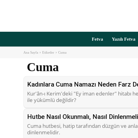
Fetva
Yazılı Fetva
Ana Sayfa
Etiketler
Cuma
Cuma
Kadınlara Cuma Namazı Neden Farz De
Kur'ân-ı Kerim'deki "Ey iman edenler" hitabı 
ile yükümlü değildir?
Hutbe Nasıl Okunmalı, Nasıl Dinlenmel
Cuma hutbesi, hatip tarafından düzgün ve anla
dinlenmelidir.