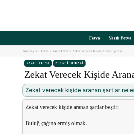
Fetva
Yazılı Fetva
Ana Sayfa
Fetva
Yazılı Fetva
Zekat Verecek Kişide Aranan Şartlar
YAZILI FETVA
ZEKAT İLMIHALI
Zekat Verecek Kişide Arana
Zekat verecek kişide aranan şartlar nele
Zekat verecek kişide aranan şartlar beştir:
Buluğ çağına ermiş olmak.