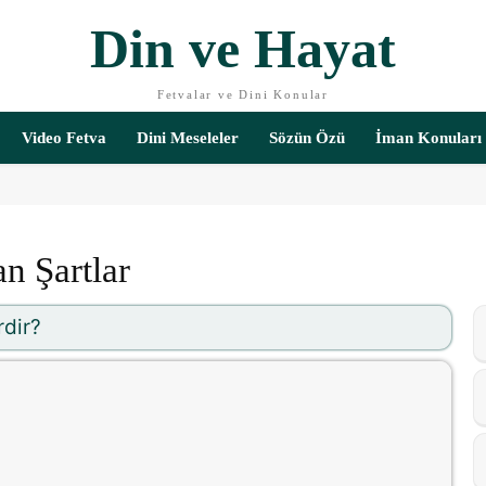
Din ve Hayat
Fetvalar ve Dini Konular
Video Fetva
Dini Meseleler
Sözün Özü
İman Konuları
n Şartlar
rdir?