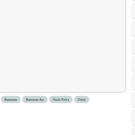
Ramazan
Ramazan Ayı
Yazılı Fetva
Zekat