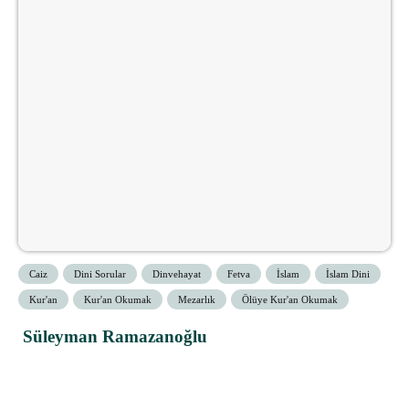
Caiz
Dini Sorular
Dinvehayat
Fetva
İslam
İslam Dini
Kur'an
Kur'an Okumak
Mezarlık
Ölüye Kur'an Okumak
Süleyman Ramazanoğlu