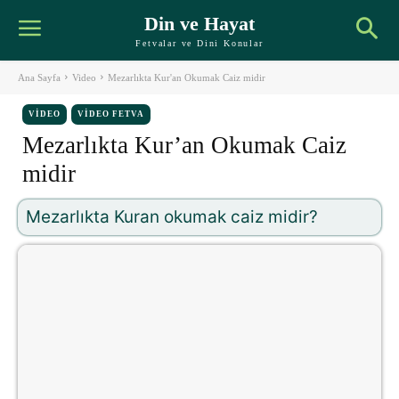
Din ve Hayat
Fetvalar ve Dini Konular
Ana Sayfa
Video
Mezarlıkta Kur'an Okumak Caiz midir
VIDEO
VIDEO FETVA
Mezarlıkta Kur’an Okumak Caiz
midir
Mezarlıkta Kuran okumak caiz midir?