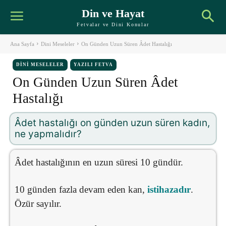
Din ve Hayat
Fetvalar ve Dini Konular
Ana Sayfa
Dini Meseleler
On Günden Uzun Süren Âdet Hastalığı
DINI MESELELER
YAZILI FETVA
On Günden Uzun Süren Âdet
Hastalığı
Âdet hastalığı on günden uzun süren kadın,
ne yapmalıdır?
Âdet hastalığının en uzun süresi 10 gündür.
10 günden fazla devam eden kan,
istihazadır
.
Özür sayılır.