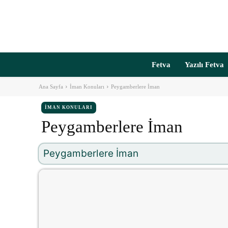
Fetva
Yazılı Fetva
Ana Sayfa
İman Konuları
Peygamberlere İman
İMAN KONULARI
Peygamberlere İman
Peygamberlere İman