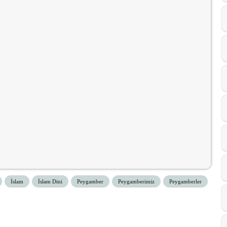
İslam
İslam Dini
Peygamber
Peygamberimiz
Peygamberler