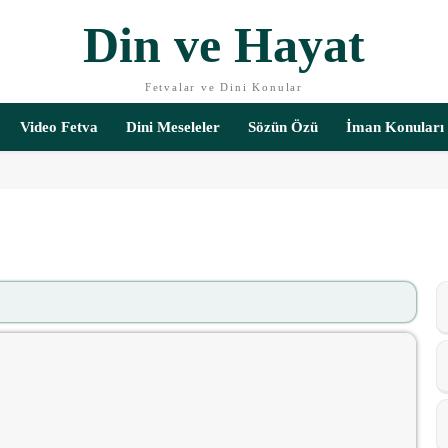
Din ve Hayat
Fetvalar ve Dini Konular
Video Fetva
Dini Meseleler
Sözün Özü
İman Konuları