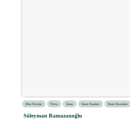
Dini Sorular
Fetva
İman
İman Esasları
İman Konuları
Süleyman Ramazanoğlu