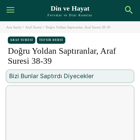
Din ve Hayat
Fetvalar ve Dini Konular
Ana Sayfa
Araf Suresi
Doğru Yoldan Saptıranlar, Araf Suresi 38-39
ARAF SURESI
TEFSIR DERSI
Doğru Yoldan Saptıranlar, Araf
Suresi 38-39
Bizi Bunlar Saptırdı Diyecekler