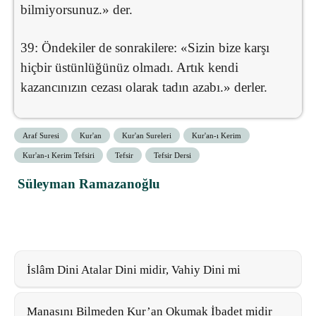
bilmiyorsunuz.» der.
39: Öndekiler de sonrakilere: «Sizin bize karşı
hiçbir üstünlüğünüz olmadı. Artık kendi
kazancınızın cezası olarak tadın azabı.» derler.
Araf Suresi
Kur'an
Kur'an Sureleri
Kur'an-ı Kerim
Kur'an-ı Kerim Tefsiri
Tefsir
Tefsir Dersi
Süleyman Ramazanoğlu
İslâm Dini Atalar Dini midir, Vahiy Dini mi
Manasını Bilmeden Kur’an Okumak İbadet midir