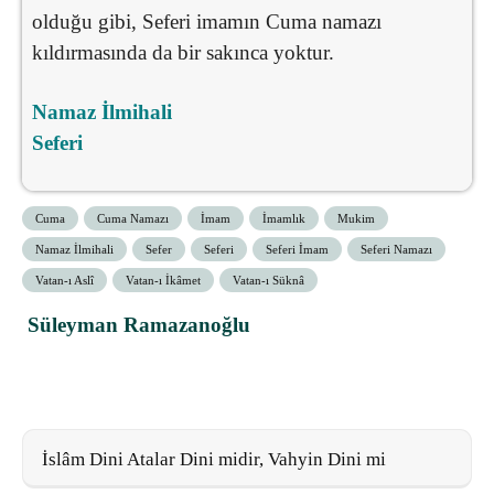
olduğu gibi, Seferi imamın Cuma namazı
kıldırmasında da bir sakınca yoktur.
Namaz İlmihali
Seferi
Cuma
Cuma Namazı
İmam
İmamlık
Mukim
Namaz İlmihali
Sefer
Seferi
Seferi İmam
Seferi Namazı
Vatan-ı Aslî
Vatan-ı İkâmet
Vatan-ı Süknâ
Süleyman Ramazanoğlu
İslâm Dini Atalar Dini midir, Vahyin Dini mi