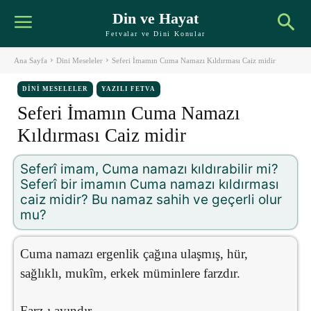
Din ve Hayat
Fetvalar ve Dini Konular
Ana Sayfa
Dini Meseleler
Seferi İmamın Cuma Namazı Kıldırması Caiz midir
DINI MESELELER
YAZILI FETVA
Seferi İmamın Cuma Namazı
Kıldırması Caiz midir
Seferî imam, Cuma namazı kıldırabilir mi?
Seferî bir imamın Cuma namazı kıldırması
caiz midir? Bu namaz sahih ve geçerli olur
mu?
Cuma namazı ergenlik çağına ulaşmış, hür,
sağlıklı, mukîm, erkek müminlere farzdır.
Farz-ı ayındır.