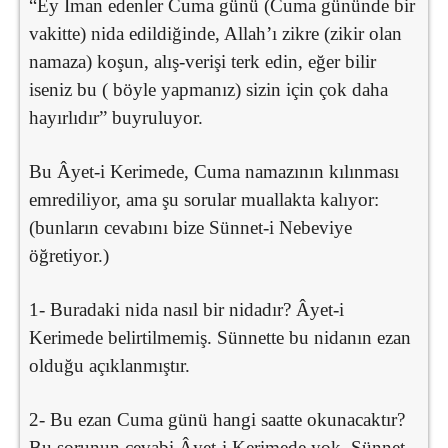
“Ey İman edenler Cuma günü (Cuma gününde bir
vakitte) nida edildiğinde, Allah’ı zikre (zikir olan
namaza) koşun, alış-verişi terk edin, eğer bilir
iseniz bu ( böyle yapmanız) sizin için çok daha
hayırlıdır” buyruluyor.
Bu Âyet-i Kerimede, Cuma namazının kılınması
emrediliyor, ama şu sorular muallakta kalıyor:
(bunların cevabını bize Sünnet-i Nebeviye
öğretiyor.)
1- Buradaki nida nasıl bir nidadır? Âyet-i
Kerimede belirtilmemiş. Sünnette bu nidanın ezan
olduğu açıklanmıştır.
2- Bu ezan Cuma günü hangi saatte okunacaktır?
Bu sorunun cevabi Âyet-i Kerimede yok. Sünnet