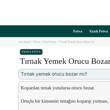
Fetva
Yazılı Fetva
Ana Sayfa
Fetva
Yazılı Fetva
Tırnak Yemek Orucu Bozar mı
YAZILI FETVA
Tırnak Yemek Orucu Boza
Tırnak yemek orucu bozar mı?
Koparılan tırnak yutulursa orucu bozar.
Oruçlu bir kimsenin tırnağını koparıp yutması,