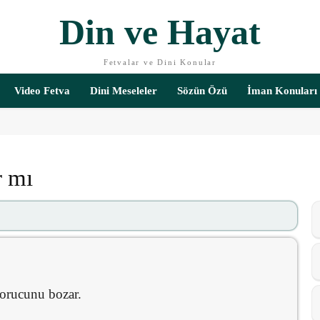
Din ve Hayat
Fetvalar ve Dini Konular
Video Fetva
Dini Meseleler
Sözün Özü
İman Konuları
r mı
 orucunu bozar.