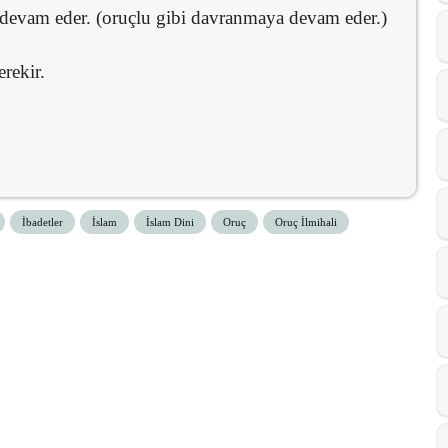
devam eder. (oruçlu gibi davranmaya devam eder.)
rekir.
İbadetler
İslam
İslam Dini
Oruç
Oruç İlmihali