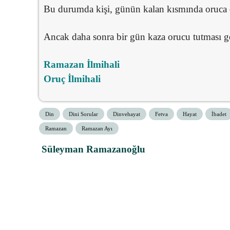
Bu durumda kişi, günün kalan kısmında oruca 
Ancak daha sonra bir gün kaza orucu tutması ge
Ramazan İlmihali
Oruç İlmihali
Din
Dini Sorular
Dinvehayat
Fetva
Hayat
İbadet
Ramazan
Ramazan Ayı
Süleyman Ramazanoğlu