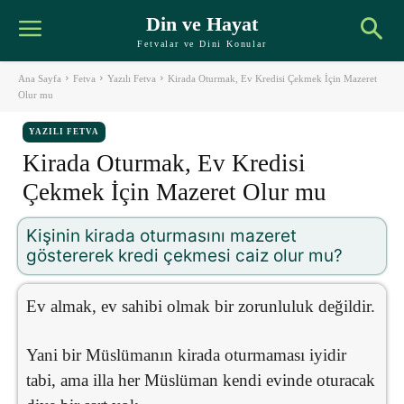
Din ve Hayat
Fetvalar ve Dini Konular
Ana Sayfa
Fetva
Yazılı Fetva
Kirada Oturmak, Ev Kredisi Çekmek İçin Mazeret
Olur mu
YAZILI FETVA
Kirada Oturmak, Ev Kredisi
Çekmek İçin Mazeret Olur mu
Kişinin kirada oturmasını mazeret
göstererek kredi çekmesi caiz olur mu?
Ev almak, ev sahibi olmak bir zorunluluk değildir.
Yani bir Müslümanın kirada oturmaması iyidir
tabi, ama illa her Müslüman kendi evinde oturacak