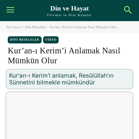
Din ve Hayat
Fetvalar ve Dini Konular
Ana Sayfa
Dini Meseleler
Kur'an-ı Kerim'i Anlamak Nasıl Mümkün Olur
DINI MESELELER
VIDEO
Kur’an-ı Kerim’i Anlamak Nasıl
Mümkün Olur
Kur'an-ı Kerim'i anlamak, Resûlüllah'ın
Sünnetini bilmekle mümkündür