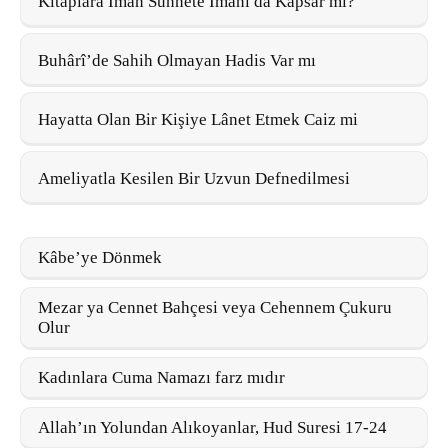
Kitaplara İman Sünnete İmanı da Kapsar mı?
Buhârî’de Sahih Olmayan Hadis Var mı
Hayatta Olan Bir Kişiye Lânet Etmek Caiz mi
Ameliyatla Kesilen Bir Uzvun Defnedilmesi
Kâbe’ye Dönmek
Mezar ya Cennet Bahçesi veya Cehennem Çukuru
Olur
Kadınlara Cuma Namazı farz mıdır
Allah’ın Yolundan Alıkoyanlar, Hud Suresi 17-24