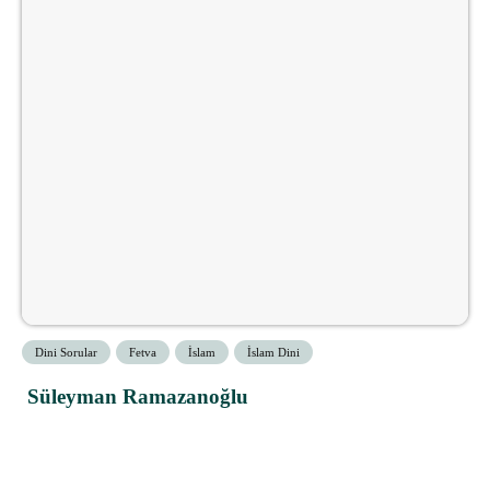
Dini Sorular
Fetva
İslam
İslam Dini
Süleyman Ramazanoğlu