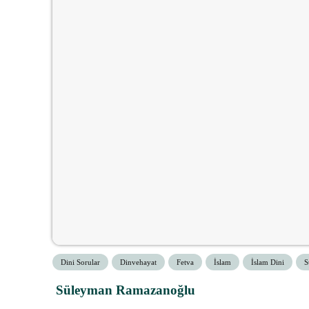
Dini Sorular
Dinvehayat
Fetva
İslam
İslam Dini
S
Süleyman Ramazanoğlu