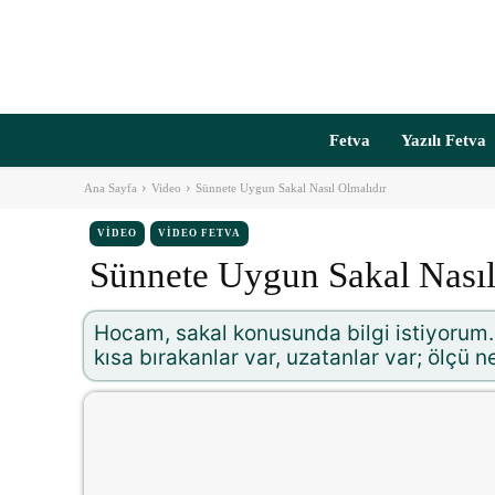
Fetva
Yazılı Fetva
Ana Sayfa
Video
Sünnete Uygun Sakal Nasıl Olmalıdır
VIDEO
VIDEO FETVA
Sünnete Uygun Sakal Nasıl
Hocam, sakal konusunda bilgi istiyorum. 
kısa bırakanlar var, uzatanlar var; ölçü ne