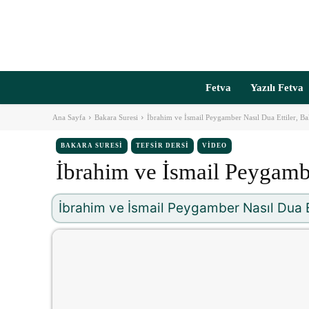
Fetva
Yazılı Fetva
Ana Sayfa
Bakara Suresi
İbrahim ve İsmail Peygamber Nasıl Dua Ettiler, B
BAKARA SURESI
TEFSIR DERSI
VIDEO
İbrahim ve İsmail Peygambe
İbrahim ve İsmail Peygamber Nasıl Dua E