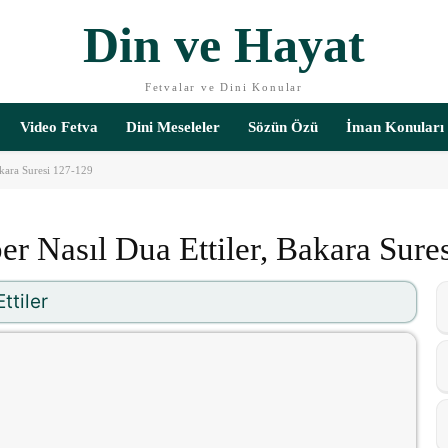
Din ve Hayat
Fetvalar ve Dini Konular
Video Fetva
Dini Meseleler
Sözün Özü
İman Konuları
akara Suresi 127-129
r Nasıl Dua Ettiler, Bakara Sure
ttiler