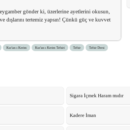
eygamber gönder ki, üzerlerine ayetlerini okusun,
i ve dışlarını tertemiz yapsın! Çünkü güç ve kuvvet
Kur'an-ı Kerim
Kur'an-ı Kerim Tefsiri
Tefsir
Tefsir Dersi
Sigara İçmek Haram mıdır
Kadere İman