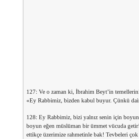
127: Ve o zaman ki, İbrahim Beyt’in temellerini y
«Ey Rabbimiz, bizden kabul buyur. Çünkü daim
128: Ey Rabbimiz, bizi yalnız senin için boyu
boyun eğen müslüman bir ümmet vücuda getir! B
ettikçe üzerimize rahmetinle bak! Tevbeleri ç