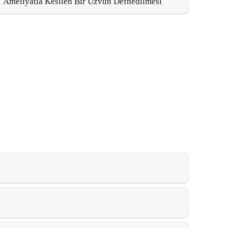
Ameliyatla Kesilen Bir Uzvun Defnedilmesi