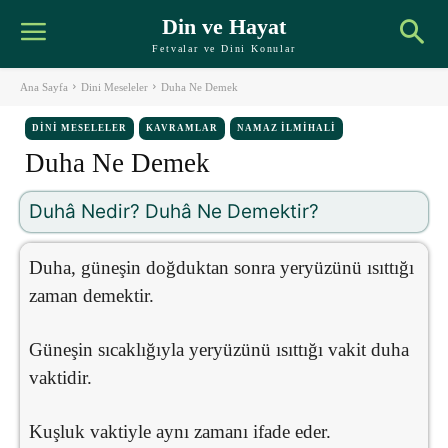
Din ve Hayat
Fetvalar ve Dini Konular
Ana Sayfa
Dini Meseleler
Duha Ne Demek
DINI MESELELER
KAVRAMLAR
NAMAZ İLMIHALI
Duha Ne Demek
Duhâ Nedir? Duhâ Ne Demektir?
Duha, güneşin doğduktan sonra yeryüzünü ısıttığı
zaman demektir.
Güneşin sıcaklığıyla yeryüzünü ısıttığı vakit duha
vaktidir.
Kuşluk vaktiyle aynı zamanı ifade eder.