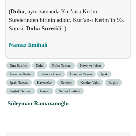
(
Duha
, aynı zamanda Kur’an-ı Kerim
Surelerinden birinin adıdır. Kur’an-ı Kerim’in 93.
Suresi,
Duha Suresi
dir.)
Namaz İlmihali
Dini Bilgiler
Duha
Duha Namazı
Hayat ve İslam
İnanç ve İbadet
İslam ve Hayat
İslam ve Yaşam
İşrak
İşrak Namazı
Kavramlar
Kerahet
Kerahet Vakti
Kuşluk
Kuşluk Namazı
Namaz
Namaz İlmihali
Süleyman Ramazanoğlu