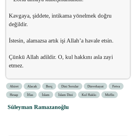
Kavgaya, şiddete, intikama yönelmek doğru
değildir.
İstesin, alamazsa artık işi Allah’a havale etsin.
Çünkü Allah adildir. O, kul hakkını asla zayi
etmez.
Ahiret
Alacak
Borç
Dini Sorular
Dinvehayat
Fetva
Hesap
İflas
İslam
İslam Dini
Kul Hakkı
Müflis
Süleyman Ramazanoğlu