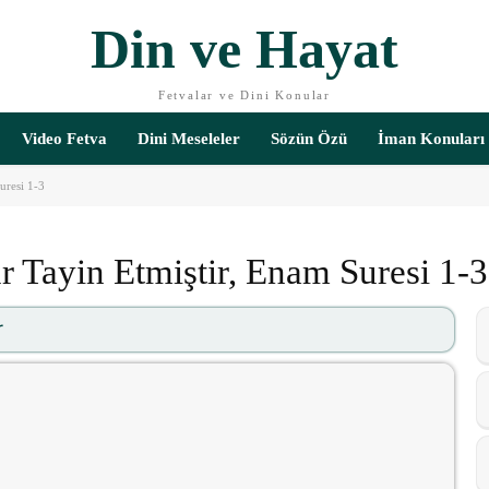
Din ve Hayat
Fetvalar ve Dini Konular
Video Fetva
Dini Meseleler
Sözün Özü
İman Konuları
uresi 1-3
 Tayin Etmiştir, Enam Suresi 1-3
r