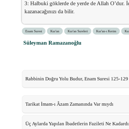
3: Halbuki göklerde de yerde de Allah O’dur. İçi
kazanacağınızı da bilir.
Enam Suresi
Kur'an
Kur'an Sureleri
Kur'an-ı Kerim
Kur
Süleyman Ramazanoğlu
Rabbinin Doğru Yolu Budur, Enam Suresi 125-129
Tarikat İmam-ı Âzam Zamanında Var mıydı
Üç Aylarda Yapılan İbadetlerin Fazileti Ne Kadardı