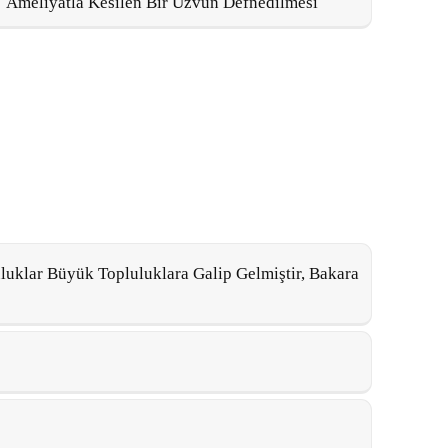
Ameliyatla Kesilen Bir Uzvun Defnedilmesi
luklar Büyük Topluluklara Galip Gelmiştir, Bakara