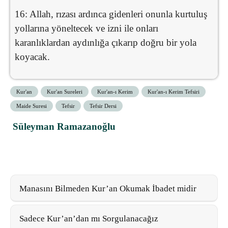
16: Allah, rızası ardınca gidenleri onunla kurtuluş
yollarına yöneltecek ve izni ile onları
karanlıklardan aydınlığa çıkarıp doğru bir yola
koyacak.
Kur'an
Kur'an Sureleri
Kur'an-ı Kerim
Kur'an-ı Kerim Tefsiri
Maide Suresi
Tefsir
Tefsir Dersi
Süleyman Ramazanoğlu
Manasını Bilmeden Kur’an Okumak İbadet midir
Sadece Kur’an’dan mı Sorgulanacağız