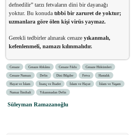
defnedilir” tarzı fetvaların dini bir dayanağı
yoktur. Bu konuda
tıbbi bir zaruret de yoktur;
uzmanlara göre ölen kişi virüs yaymaz.
Gerekli tedbirler alınarak cenaze
yıkanmalı,
kefenlenmeli, namazı kılınmalıdır.
Cenaze
Cenaze Ahkâmı
Cenaze Fıkhı
Cenaze Hükümleri
Cenaze Namazı
Defin
Dini Bilgiler
Fetva
Hastalık
Hayat ve İslam
İnanç ve İbadet
İslam ve Hayat
İslam ve Yaşam
Namaz İlmihali
Yıkanmadan Defin
Süleyman Ramazanoğlu