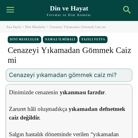
Din ve Hayat
Fetvalar ve Dini Konular
Ana Sayfa
Dini Meseleler
Cenazeyi Yıkamadan Gömmek Caiz mi
DINI MESELELER
NAMAZ İLMIHALI
YAZILI FETVA
Cenazeyi Yıkamadan Gömmek Caiz
mi
Cenazeyi yıkamadan gömmek caiz mi?
Dinimizde cenazenin
yıkanması farzdır
.
Zaruret hâli oluşmadıkça
yıkamadan defnetmek
caiz değildir.
Salgın hastalık döneminde verilen “yıkamadan