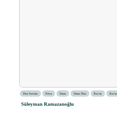
Dini Sorular
Fetva
İslam
İslam Dini
Kur'an
Kur'a
Süleyman Ramazanoğlu