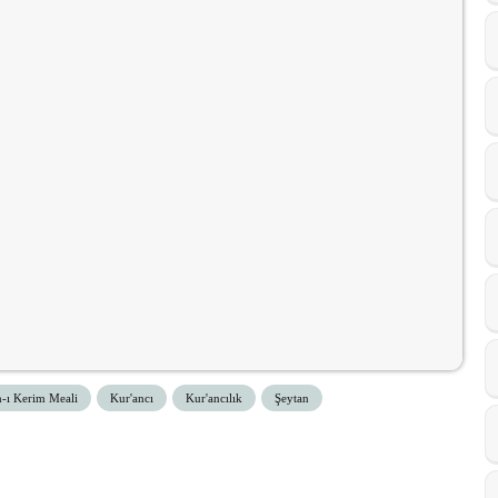
n-ı Kerim Meali
Kur'ancı
Kur'ancılık
Şeytan