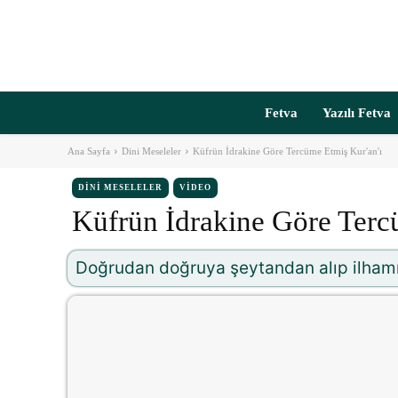
Fetva
Yazılı Fetva
Ana Sayfa
Dini Meseleler
Küfrün İdrakine Göre Tercüme Etmiş Kur'an'ı
DINI MESELELER
VIDEO
Küfrün İdrakine Göre Terc
Doğrudan doğruya şeytandan alıp ilhamı, 