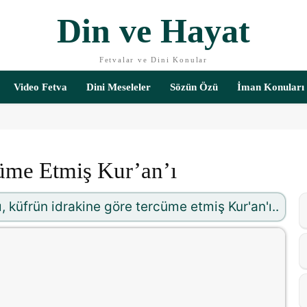
Din ve Hayat
Fetvalar ve Dini Konular
Video Fetva
Dini Meseleler
Sözün Özü
İman Konuları
üme Etmiş Kur’an’ı
küfrün idrakine göre tercüme etmiş Kur'an'ı..