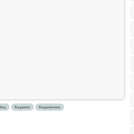
iraç
Peygamber
Peygamberimiz