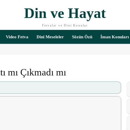
Din ve Hayat
Fetvalar ve Dini Konular
Video Fetva
Dini Meseleler
Sözün Özü
İman Konuları
tı mı Çıkmadı mı