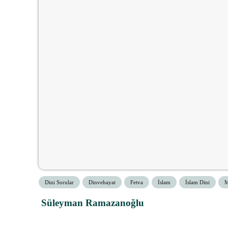
Dini Sorular
Dinvehayat
Fetva
İslam
İslam Dini
M
Süleyman Ramazanoğlu