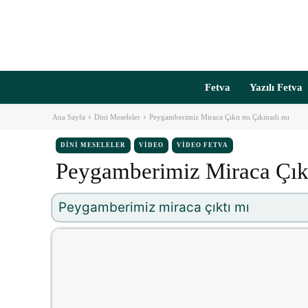
Fetva
Yazılı Fetva
Ana Sayfa
Dini Meseleler
Peygamberimiz Miraca Çıktı mı Çıkmadı mı
DINI MESELELER
VIDEO
VIDEO FETVA
Peygamberimiz Miraca Çık
Peygamberimiz miraca çıktı mı