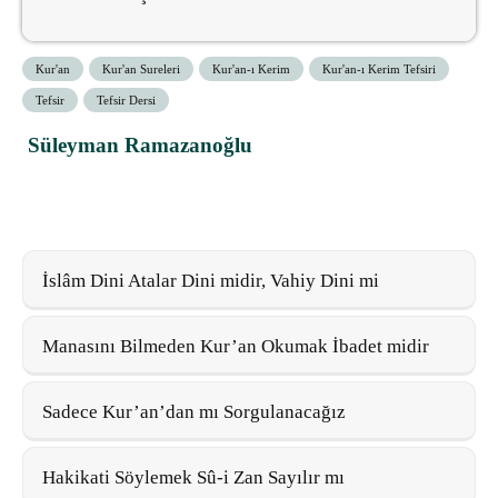
Kur'an
Kur'an Sureleri
Kur'an-ı Kerim
Kur'an-ı Kerim Tefsiri
Tefsir
Tefsir Dersi
Süleyman Ramazanoğlu
İslâm Dini Atalar Dini midir, Vahiy Dini mi
Manasını Bilmeden Kur’an Okumak İbadet midir
Sadece Kur’an’dan mı Sorgulanacağız
Hakikati Söylemek Sû-i Zan Sayılır mı