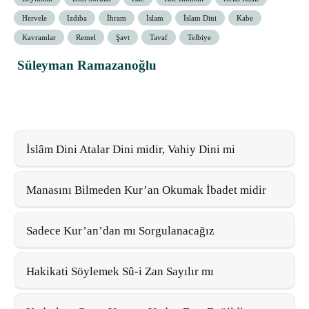
Hervele
Izdıba
İhram
İslam
İslam Dini
Kabe
Kavramlar
Remel
Şavt
Tavaf
Telbiye
Süleyman Ramazanoğlu
İslâm Dini Atalar Dini midir, Vahiy Dini mi
Manasını Bilmeden Kur’an Okumak İbadet midir
Sadece Kur’an’dan mı Sorgulanacağız
Hakikati Söylemek Sû-i Zan Sayılır mı