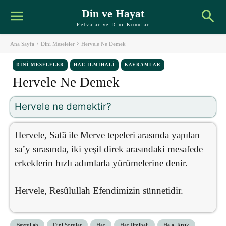
Din ve Hayat
Fetvalar ve Dini Konular
Ana Sayfa
Dini Meseleler
Hervele Ne Demek
DINI MESELELER
HAC İLMIHALI
KAVRAMLAR
Hervele Ne Demek
Hervele ne demektir?
Hervele, Safâ ile Merve tepeleri arasında yapılan
sa’y sırasında, iki yeşil direk arasındaki mesafede
erkeklerin hızlı adımlarla yürümelerine denir.
Hervele, Resûlullah Efendimizin sünnetidir.
Beytullah
Dini Sorular
Hac
Hac İlmihali
Helal Rızık