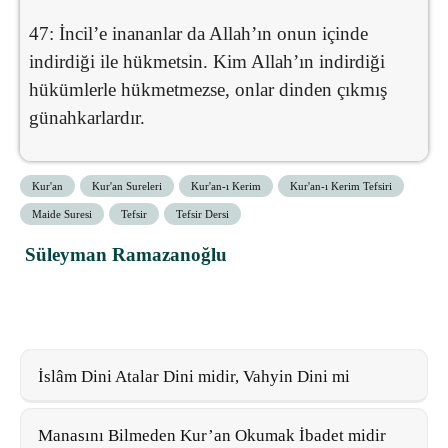
47: İncil’e inananlar da Allah’ın onun içinde
indirdiği ile hükmetsin. Kim Allah’ın indirdiği
hükümlerle hükmetmezse, onlar dinden çıkmış
günahkarlardır.
Kur'an
Kur'an Sureleri
Kur'an-ı Kerim
Kur'an-ı Kerim Tefsiri
Maide Suresi
Tefsir
Tefsir Dersi
Süleyman Ramazanoğlu
İslâm Dini Atalar Dini midir, Vahyin Dini mi
Manasını Bilmeden Kur’an Okumak İbadet midir