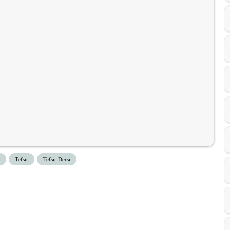
Tefsir
Tefsir Dersi