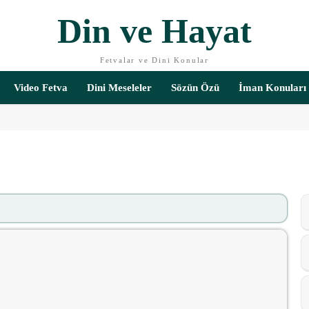
Din ve Hayat
Fetvalar ve Dini Konular
Video Fetva
Dini Meseleler
Sözün Özü
İman Konuları