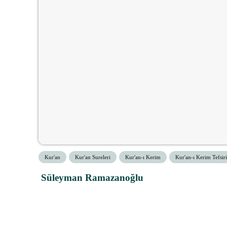
Kur'an
Kur'an Sureleri
Kur'an-ı Kerim
Kur'an-ı Kerim Tefsiri
Süleyman Ramazanoğlu