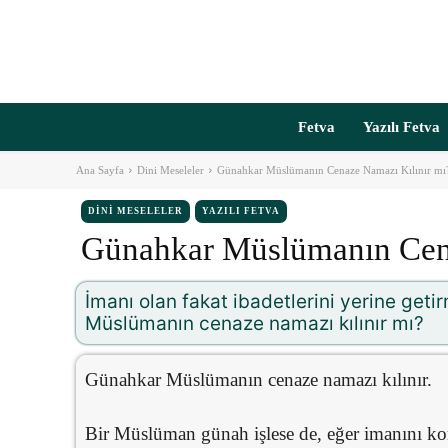
Fetva
Yazılı Fetva
Ana Sayfa
Dini Meseleler
Günahkar Müslümanın Cenaze Namazı Kılınır mı
DINI MESELELER
YAZILI FETVA
Günahkar Müslümanın Cena
İmanı olan fakat ibadetlerini yerine getirm
Müslümanın cenaze namazı kılınır mı?
Günahkar Müslümanın cenaze namazı kılınır.
Bir Müslüman günah işlese de, eğer imanını ko