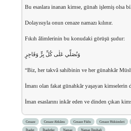
Bu esaslara inanan kimse, günah işlemiş olsa bi
Dolayısıyla onun cenaze namazı kılınır.
Fıkıh âlimlerinin bu konudaki görüşü şudur:
وَنُصَلِّي عَلٰى كُلِّ بِرٍّ وَفَاجِرٍ
“Biz, her takvâ sahibinin ve her günahkâr Müsl
İmanı olan fakat günahkâr yaşayan kimselerin d
İman esaslarını inkâr eden ve dinden çıkan kims
Cenaze
Cenaze Ahkâmı
Cenaze Fıkhı
Cenaze Hükümleri
İbadet
İbadetler
Namaz
Namaz İlmihali