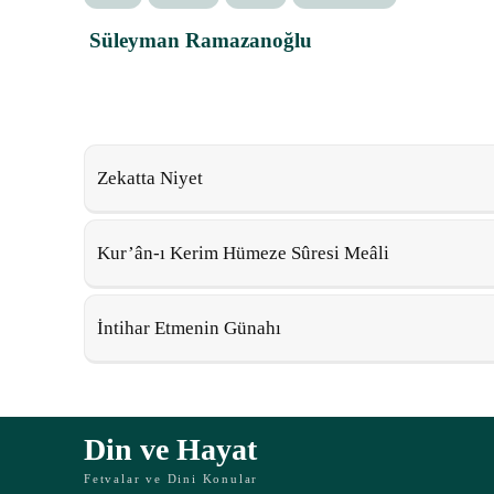
Süleyman Ramazanoğlu
Zekatta Niyet
Kur’ân-ı Kerim Hümeze Sûresi Meâli
İntihar Etmenin Günahı
Din ve Hayat
Fetvalar ve Dini Konular