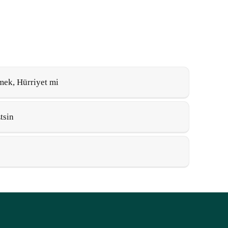
mek, Hürriyet mi
tsin