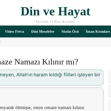
Din ve Hayat
Fetvalar ve Dini Konular
Video Fetva
Dini Meseleler
Sözün Özü
İman Konuları
?
ze Namazı Kılınır mı?
eyen, Allah’ın haram kıldığı fiilleri işleyen bir
ruyarak ölmüşse, onun cenaze namazı kılınır.