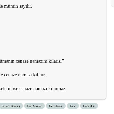
le mümin sayılır.
ümanın cenaze namazını kılarız.”
e cenaze namazı kılınır.
elerin ise cenaze namazı kılınmaz.
Cenaze Namazı
Dini Sorular
Dinvehayat
Facir
Günahkar