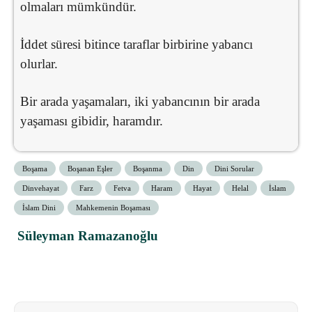
olmaları mümkündür.
İddet süresi bitince taraflar birbirine yabancı
olurlar.
Bir arada yaşamaları, iki yabancının bir arada
yaşaması gibidir, haramdır.
Boşama
Boşanan Eşler
Boşanma
Din
Dini Sorular
Dinvehayat
Farz
Fetva
Haram
Hayat
Helal
İslam
İslam Dini
Mahkemenin Boşaması
Süleyman Ramazanoğlu