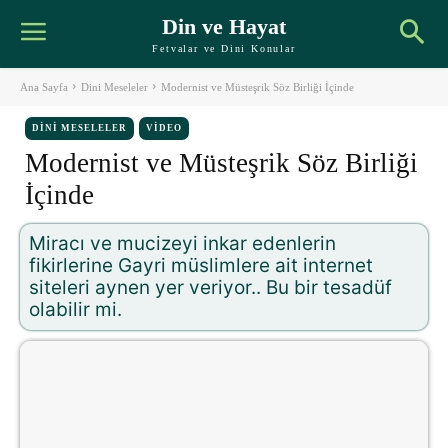
Din ve Hayat
Fetvalar ve Dini Konular
Ana Sayfa
Dini Meseleler
Modernist ve Müsteşrik Söz Birliği İçinde
DINI MESELELER
VIDEO
Modernist ve Müsteşrik Söz Birliği
İçinde
Miracı ve mucizeyi inkar edenlerin
fikirlerine Gayri müslimlere ait internet
siteleri aynen yer veriyor.. Bu bir tesadüf
olabilir mi.