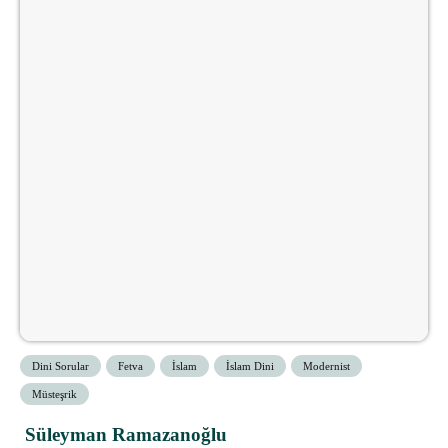
Dini Sorular
Fetva
İslam
İslam Dini
Modernist
Müsteşrik
Süleyman Ramazanoğlu