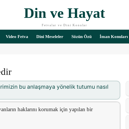
Din ve Hayat
Fetvalar ve Dini Konular
Video Fetva
Dini Meseleler
Sözün Özü
İman Konuları
dir
rimizin bu anlaşmaya yönelik tutumu nasıl
nların haklarını korumak için yapılan bir