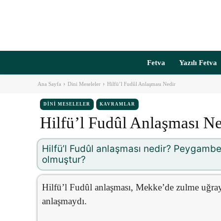
Fetva
Yazılı Fetva
Ana Sayfa
Dini Meseleler
Hilfü’l Fudûl Anlaşması Nedir
DINI MESELELER
KAVRAMLAR
Hilfü’l Fudûl Anlaşması Ne
Hilfü’l Fudûl anlaşması nedir? Peygambe
olmuştur?
Hilfü’l Fudûl anlaşması, Mekke’de zulme uğraya
anlaşmaydı.