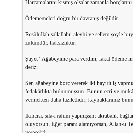
Harcamalarını kısmış olsalar zamanla borçlarını 
Ödememeleri doğru bir davranış değildir.
Resûlullah sallallahu aleyhi ve sellem şöyle bu
zulümdür, haksızlıktır.”
Şayet “Ağabeyime para verdim, fakat ödeme im
deriz:
Sen ağabeyine borç vererek iki hayırlı iş yapmış
fedakârlıkta bulunmuşsun. Bunun ecri ve mükâ
vermekten daha faziletlidir; kaynaklarımız bunu 
İkincisi, sıla-i rahim yapmışsın; akrabalık bağl
oluyorsun. Eğer paranı alamıyorsan, Allah-u T
verecektir.