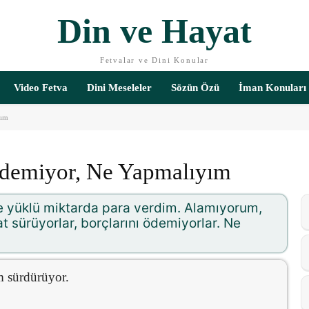
Din ve Hayat
Fetvalar ve Dini Konular
Video Fetva
Dini Meseleler
Sözün Özü
İman Konuları
yım
demiyor, Ne Yapmalıyım
 yüklü miktarda para verdim. Alamıyorum,
at sürüyorlar, borçlarını ödemiyorlar. Ne
am sürdürüyor.