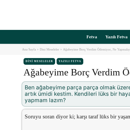
Fetva
Yazılı Fetva
Ana Sayfa
Dini Meseleler
Ağabeyime Borç Verdim Ödemiyor, Ne Yapmalı
DINI MESELELER
YAZILI FETVA
Ağabeyime Borç Verdim Ö
Ben ağabeyime parça parça olmak üzere
artık ümidi kestim. Kendileri lüks bir hay
yapmam lazım?
Soruyu soran diyor ki; karşı taraf lüks bir yaş