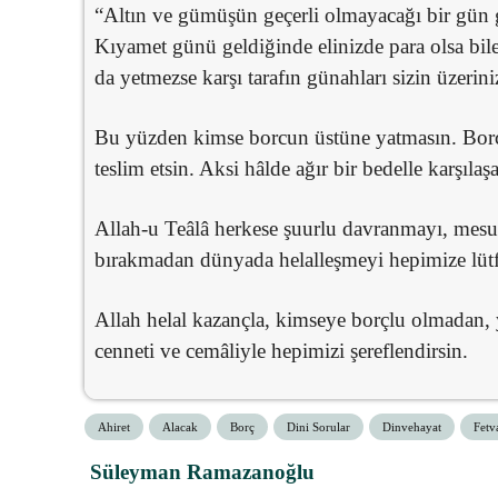
“Altın ve gümüşün geçerli olmayacağı bir gün 
Kıyamet günü geldiğinde elinizde para olsa bile
da yetmezse karşı tarafın günahları sizin üzeri
Bu yüzden kimse borcun üstüne yatmasın. Borç
teslim etsin. Aksi hâlde ağır bir bedelle karşılaşa
Allah-u Teâlâ herkese şuurlu davranmayı, mesuli
bırakmadan dünyada helalleşmeyi hepimize lütf
Allah helal kazançla, kimseye borçlu olmadan,
cenneti ve cemâliyle hepimizi şereflendirsin.
Ahiret
Alacak
Borç
Dini Sorular
Dinvehayat
Fetv
Süleyman Ramazanoğlu