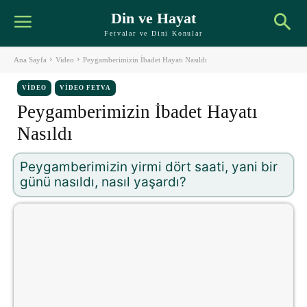
Din ve Hayat
Fetvalar ve Dini Konular
Ana Sayfa
Video
Peygamberimizin İbadet Hayatı Nasıldı
VIDEO
VIDEO FETVA
Peygamberimizin İbadet Hayatı
Nasıldı
Peygamberimizin yirmi dört saati, yani bir
günü nasıldı, nasıl yaşardı?