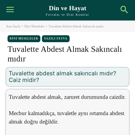
Din ve Hayat
Fetvalar ve Dini Konular
Ana Sayfa
Dini Meseleler
Tuvalette Abdest Almak Sakıncalı mıdır
DINI MESELELER
YAZILI FETVA
Tuvalette Abdest Almak Sakıncalı
mıdır
Tuvalette abdest almak sakıncalı mıdır?
Caiz midir?
Tuvalette abdest almak, zaruret durumunda caizdir.
Mecbur kalmadıkça, tuvaletle aynı ortamda abdest
almak doğru değildir.