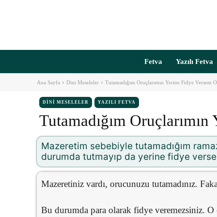
Fetva
Yazılı Fetva
Ana Sayfa
Dini Meseleler
Tutamadığım Oruçlarımın Yerine Fidye Versem 
DINI MESELELER
YAZILI FETVA
Tutamadığım Oruçlarımın 
Mazeretim sebebiyle tutamadığım ramaz
durumda tutmayıp da yerine fidye verse
Mazeretiniz vardı, orucunuzu tutamadınız. Faka
Bu durumda para olarak fidye veremezsiniz. O o