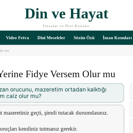
Din ve Hayat
Fetvalar ve Dini Konular
Video Fetva
Dini Meseleler
Sözün Özü
İman Konuları
Olur mu
Yerine Fidye Versem Olur mu
an orucunu, mazeretim ortadan kalktığı
m caiz olur mu?
t mazeretiniz geçti, şimdi tutacak durumdasınız.
ruçları kendiniz tutmanız gerekir.