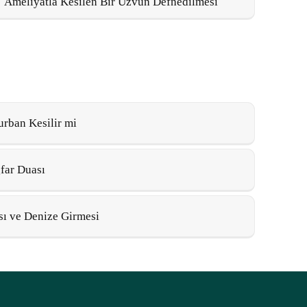
Ameliyatla Kesilen Bir Uzvun Defnedilmesi
ban Kesilir mi
ğfar Duası
ı ve Denize Girmesi