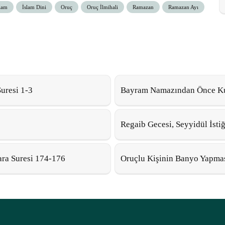
lam
İslam Dini
Oruç
Oruç İlmihali
Ramazan
Ramazan Ayı
uresi 1-3
Bayram Namazından Önce Kur
Regaib Gecesi, Seyyidül İsti
kara Suresi 174-176
Oruçlu Kişinin Banyo Yapmas