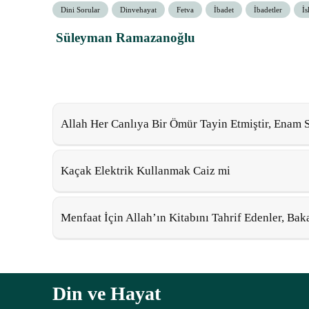
Dini Sorular
Dinvehayat
Fetva
İbadet
İbadetler
İs
Süleyman Ramazanoğlu
Allah Her Canlıya Bir Ömür Tayin Etmiştir, Enam S
Kaçak Elektrik Kullanmak Caiz mi
Menfaat İçin Allah’ın Kitabını Tahrif Edenler, Ba
Din ve Hayat