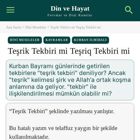
Din ve Hayat
Fetvalar ve Dini Konular
Ana Sayfa
Dini Meseleler
Teşrik Tekbiri mi Teşriq Tekbiri mi
DINI MESELELER
KAVRAMLAR
KURBAN İLMIHALI
Teşrik Tekbiri mi Teşriq Tekbiri mi
Kurban Bayramı günlerinde getirilen
tekbirlere "teşrik tekbiri" deniliyor? Ancak
"teşrik" kelimesi şirk ve Allah'a ortak koşma
anlamına da geliyor. "tekbir" ile
ilişkilendirilmesi mümkün olabilir mi?
“Teşrik Tekbiri” şeklinde yazılması yanlıştır.
Bu hatalı yazım ve telaffuz yaygın bir şekilde
kullanılmaktadır.