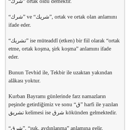
“شرك” ortak oldu demektir.
“شرك” ve “شريك”, ortak ve ortak olan anlamını
ifade eder.
“تشريك” ise müteaddî (etken) bir fiil olarak “ortak
etme, ortak koşma, şirk koşma” anlamını ifade
eder.
Bunun Tevhid ile, Tekbir ile uzaktan yakından
alâkası yoktur.
Kurban Bayramı günlerinde farz namazların
peşinde getirdiğimiz ve sonu “ق” harfi ile yazılan
تشريق kelimesi ise شرق kökünden gelmektedir.
“شرق”, “ışık, aydınlanma” anlamına gelir.