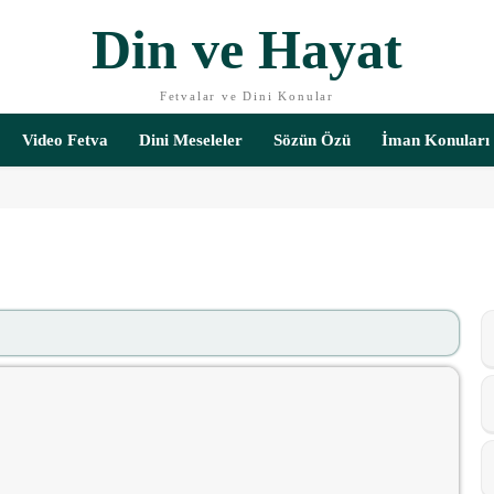
Din ve Hayat
Fetvalar ve Dini Konular
Video Fetva
Dini Meseleler
Sözün Özü
İman Konuları