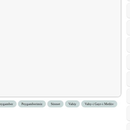
eygamber
Peygamberimiz
Sünnet
Vahiy
Vahy-i Gayr-i Metlüv