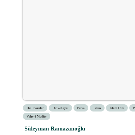
Dini Sorular
Dinvehayat
Fetva
İslam
İslam Dini
P
Vahy-i Metlüv
Süleyman Ramazanoğlu