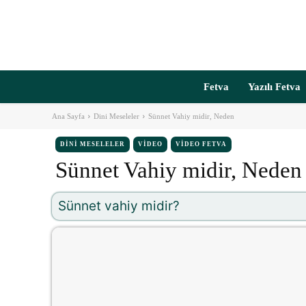
Fetva
Yazılı Fetva
Ana Sayfa
Dini Meseleler
Sünnet Vahiy midir, Neden
DINI MESELELER
VIDEO
VIDEO FETVA
Sünnet Vahiy midir, Neden
Sünnet vahiy midir?