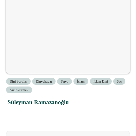
Dini Sorular
Dinvehayat
Fetva
İslam
İslam Dini
Saç
Saç Ektirmek
Süleyman Ramazanoğlu