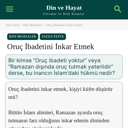
Din ve Hayat
Fetvalar ve Dini Konular
Ana Sayfa
Dini Meseleler
Oruç İbadetini İnkar Etmek
DINI MESELELER
YAZILI FETVA
Oruç İbadetini İnkar Etmek
Bir kimse “Oruç ibadeti yoktur” veya
“Ramazan dışında oruç tutmak yeterlidir”
derse, bu inancın İslam’daki hükmü nedir?
Oruç ibadetini inkar etmek, kişiyi küfre düşürür
mü?
Bütün İslam alimleri, Ramazan ayında oruç
tutmanın farz olduğunu inkar edenin dininden