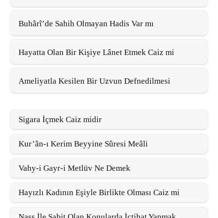
Buhârî’de Sahih Olmayan Hadis Var mı
Hayatta Olan Bir Kişiye Lânet Etmek Caiz mi
Ameliyatla Kesilen Bir Uzvun Defnedilmesi
Sigara İçmek Caiz midir
Kur’ân-ı Kerim Beyyine Sûresi Meâli
Vahy-i Gayr-i Metlüv Ne Demek
Hayızlı Kadının Eşiyle Birlikte Olması Caiz mi
Nass İle Sabit Olan Konularda İçtihat Yapmak