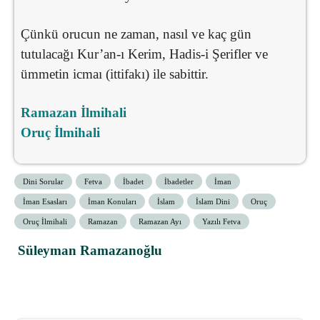
Çünkü orucun ne zaman, nasıl ve kaç gün
tutulacağı Kur’an-ı Kerim, Hadis-i Şerifler ve
ümmetin icmaı (ittifakı) ile sabittir.
Ramazan İlmihali
Oruç İlmihali
Dini Sorular
Fetva
İbadet
İbadetler
İman
İman Esasları
İman Konuları
İslam
İslam Dini
Oruç
Oruç İlmihali
Ramazan
Ramazan Ayı
Yazılı Fetva
Süleyman Ramazanoğlu