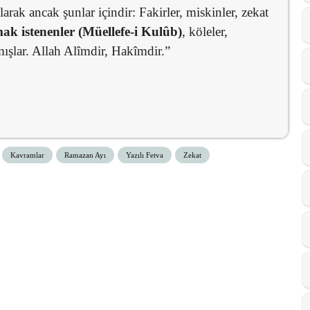
larak ancak şunlar içindir: Fakirler, miskinler, zekat
ak istenenler (Müellefe-i Kulûb)
, köleler,
mışlar. Allah Alîmdir, Hakîmdir.”
Kavramlar
Ramazan Ayı
Yazılı Fetva
Zekat