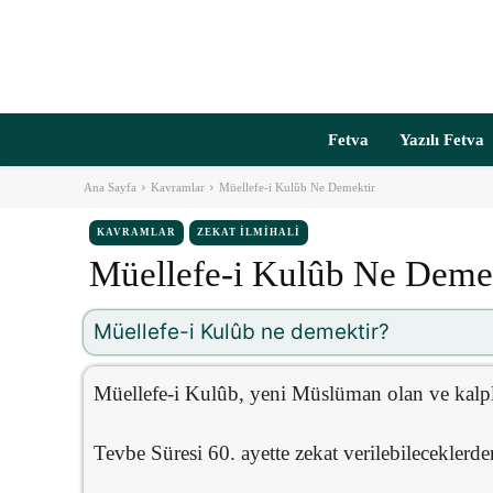
Fetva
Yazılı Fetva
Ana Sayfa
Kavramlar
Müellefe-i Kulûb Ne Demektir
KAVRAMLAR
ZEKAT İLMIHALI
Müellefe-i Kulûb Ne Deme
Müellefe-i Kulûb ne demektir?
Müellefe-i Kulûb, yeni Müslüman olan ve kalpler
Tevbe Süresi 60. ayette zekat verilebileceklerden