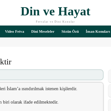
Din ve Hayat
Fetvalar ve Dini Konular
Video Fetva
Dini Meseleler
Sözün Özü
İman Konuları
ktir
i İslam’a ısındırılmak istenen kişilerdir.
 biri olarak ifade edilmektedir.