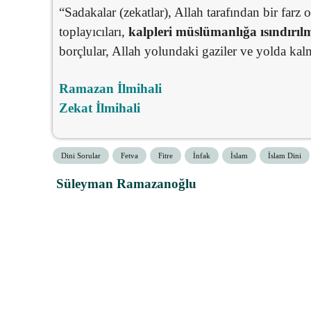
“Sadakalar (zekatlar), Allah tarafından bir farz o
toplayıcıları,
kalpleri müslümanlığa ısındırılm
borçlular, Allah yolundaki gaziler ve yolda kal
Ramazan İlmihali
Zekat İlmihali
Dini Sorular
Fetva
Fitre
İnfak
İslam
İslam Dini
Süleyman Ramazanoğlu