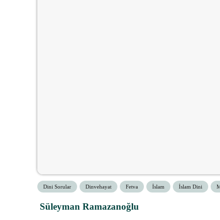
Dini Sorular
Dinvehayat
Fetva
İslam
İslam Dini
M
Süleyman Ramazanoğlu