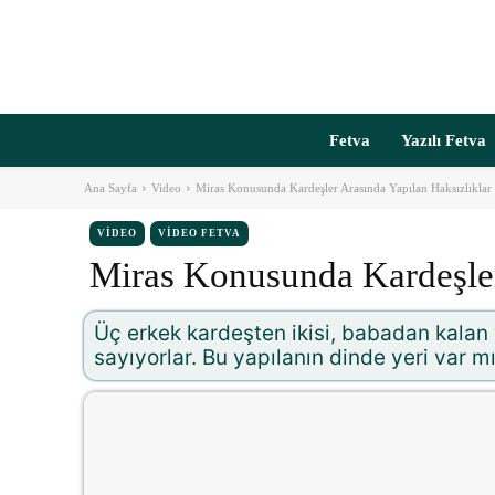
Fetva
Yazılı Fetva
Ana Sayfa
Video
Miras Konusunda Kardeşler Arasında Yapılan Haksızlıklar
VIDEO
VIDEO FETVA
Miras Konusunda Kardeşler
Üç erkek kardeşten ikisi, babadan kalan 
sayıyorlar. Bu yapılanın dinde yeri var mı