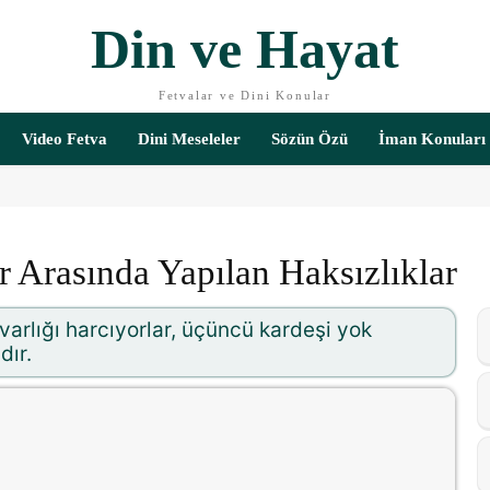
Din ve Hayat
Fetvalar ve Dini Konular
Video Fetva
Dini Meseleler
Sözün Özü
İman Konuları
 Arasında Yapılan Haksızlıklar
varlığı harcıyorlar, üçüncü kardeşi yok
dır.