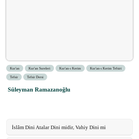
Kur'an
Kur'an Sureleri
Kur'an-ı Kerim
Kur'an-ı Kerim Tefsiri
Tefsir
Tefsir Dersi
Süleyman Ramazanoğlu
İslâm Dini Atalar Dini midir, Vahiy Dini mi