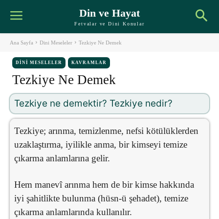
Din ve Hayat
Fetvalar ve Dini Konular
Ana Sayfa
Dini Meseleler
Tezkiye Ne Demek
DINI MESELELER
KAVRAMLAR
Tezkiye Ne Demek
Tezkiye ne demektir? Tezkiye nedir?
Tezkiye; arınma, temizlenme, nefsi kötülüklerden
uzaklaştırma, iyilikle anma, bir kimseyi temize
çıkarma anlamlarına gelir.
Hem manevî arınma hem de bir kimse hakkında
iyi şahitlikte bulunma (hüsn-ü şehadet), temize
çıkarma anlamlarında kullanılır.