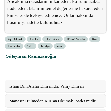
Ancak iman esaslarını inkâr eden, küfrünü açıkça
ifade eden, İslam’ın temel değerlerine hakaret eden
kimseler de tezkiye edilemez. Onlar hakkında
hüsn-ü şehadette bulunulmaz.
Aşırı Gitmek
Aşırılık
Ehl-i Sünnet
Hüsn-ü Şehadet
İfrat
Kavramlar
Tefrit
Tezkiye
Vasat
Süleyman Ramazanoğlu
İslâm Dini Atalar Dini midir, Vahiy Dini mi
Manasını Bilmeden Kur’an Okumak İbadet midir