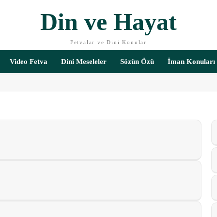
Din ve Hayat
Fetvalar ve Dini Konular
Video Fetva
Dini Meseleler
Sözün Özü
İman Konuları