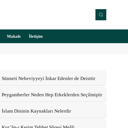
Makale
İletişim
Sünneti Nebeviyyeyi İnkar Edenler de Deisttir
Peygamberler Neden Hep Erkeklerden Seçilmiştir
İslam Dininin Kaynakları Nelerdir
Kur’ân-ı Kerim Tebbet Sûresi Meâli