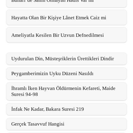
Buhârî’de Sahih Olmayan Hadis Var mı
Hayatta Olan Bir Kişiye Lânet Etmek Caiz mi
Ameliyatla Kesilen Bir Uzvun Defnedilmesi
Uydurulan Din, Müsteşriklerin Ürettikleri Dindir
Peygamberimizin Uyku Düzeni Nasıldı
İhramlı İken Hayvan Öldürmenin Kefareti, Maide
Suresi 94-98
İnfak Ne Kadar, Bakara Suresi 219
Gerçek Tasavvuf Hangisi