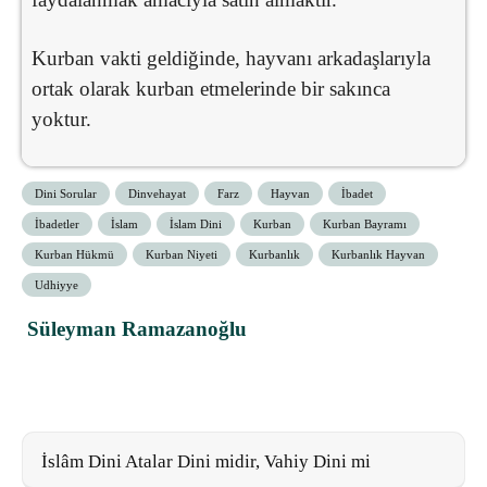
Kurban vakti geldiğinde, hayvanı arkadaşlarıyla
ortak olarak kurban etmelerinde bir sakınca
yoktur.
Dini Sorular
Dinvehayat
Farz
Hayvan
İbadet
İbadetler
İslam
İslam Dini
Kurban
Kurban Bayramı
Kurban Hükmü
Kurban Niyeti
Kurbanlık
Kurbanlık Hayvan
Udhiyye
Süleyman Ramazanoğlu
İslâm Dini Atalar Dini midir, Vahiy Dini mi