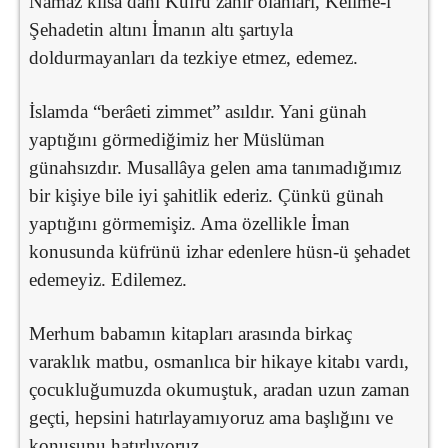
Namaz kılsa dahi Küfrü zâhir olanları, Kelime-i
Şehadetin altını İmanın altı şartıyla
doldurmayanları da tezkiye etmez, edemez.
İslamda “berâeti zimmet” asıldır. Yani günah
yaptığını görmediğimiz her Müslüman
günahsızdır. Musallâya gelen ama tanımadığımız
bir kişiye bile iyi şahitlik ederiz. Çünkü günah
yaptığını görmemişiz. Ama özellikle İman
konusunda küfrünü izhar edenlere hüsn-ü şehadet
edemeyiz. Edilemez.
Merhum babamın kitapları arasında birkaç
varaklık matbu, osmanlıca bir hikaye kitabı vardı,
çocukluğumuzda okumuştuk, aradan uzun zaman
geçti, hepsini hatırlayamıyoruz ama başlığını ve
konusunu hatırlıyoruz.