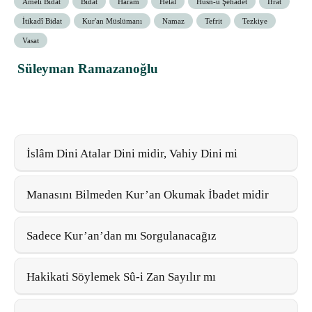
Amelî Bidat
Bidat
Haram
Helal
Hüsn-ü Şehadet
İfrat
İtikadî Bidat
Kur'an Müslümanı
Namaz
Tefrit
Tezkiye
Vasat
Süleyman Ramazanoğlu
İslâm Dini Atalar Dini midir, Vahiy Dini mi
Manasını Bilmeden Kur’an Okumak İbadet midir
Sadece Kur’an’dan mı Sorgulanacağız
Hakikati Söylemek Sû-i Zan Sayılır mı