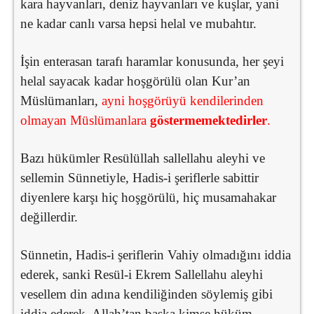
kara hayvanları, deniz hayvanları ve kuşlar, yani
ne kadar canlı varsa hepsi helal ve mubahtır.
İşin enterasan tarafı haramlar konusunda, her şeyi
helal sayacak kadar hoşgörülü olan Kur’an
Müslümanları,
ayni hoşgörüyü kendilerinden
olmayan Müslümanlara
göstermemektedirler
.
Bazı hükümler Resülüllah sallellahu aleyhi ve
sellemin Sünnetiyle, Hadis-i şeriflerle sabittir
diyenlere karşı hiç hoşgörülü, hiç musamahakar
değillerdir.
Sünnetin, Hadis-i şeriflerin Vahiy olmadığını iddia
ederek, sanki Resül-i Ekrem Sallellahu aleyhi
vesellem din adına kendiliğinden söylemiş gibi
iddia ederek, Allah’tan başka kimse hüküm