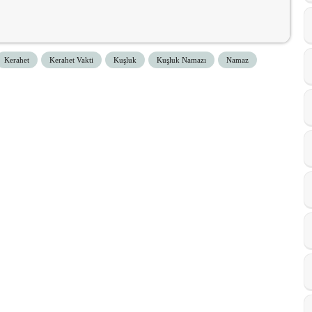
Kerahet
Kerahet Vakti
Kuşluk
Kuşluk Namazı
Namaz