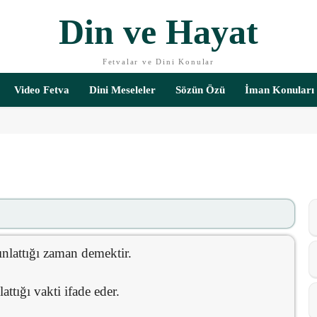
Din ve Hayat
Fetvalar ve Dini Konular
Video Fetva
Dini Meseleler
Sözün Özü
İman Konuları
nlattığı zaman demektir.
ttığı vakti ifade eder.