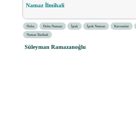
Namaz İlmihali
Duha
Duha Namazı
İşrak
İşrak Namazı
Kavramlar
Namaz İlmihali
Süleyman Ramazanoğlu