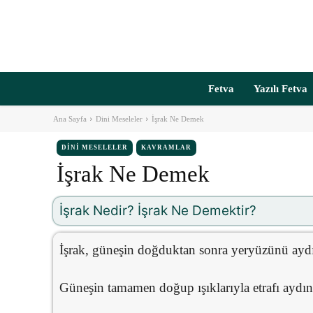
Fetva
Yazılı Fetva
Ana Sayfa
Dini Meseleler
İşrak Ne Demek
DINI MESELELER
KAVRAMLAR
İşrak Ne Demek
İşrak Nedir? İşrak Ne Demektir?
İşrak, güneşin doğduktan sonra yeryüzünü aydı
Güneşin tamamen doğup ışıklarıyla etrafı aydınla