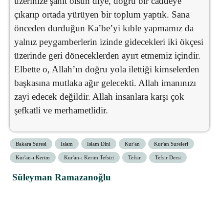
üzerinize şahit olsun diye, doğru bir caddeye
çıkarıp ortada yürüyen bir toplum yaptık. Sana
önceden durduğun Ka’be’yi kıble yapmamız da
yalnız peygamberlerin izinde gidecekleri iki ökçesi
üzerinde geri döneceklerden ayırt etmemiz içindir.
Elbette o, Allah’ın doğru yola ilettiği kimselerden
başkasına mutlaka ağır gelecekti. Allah imanınızı
zayi edecek değildir. Allah insanlara karşı çok
şefkatli ve merhametlidir.
Bakara Suresi
İslam
İslam Dini
Kur'an
Kur'an Sureleri
Kur'an-ı Kerim
Kur'an-ı Kerim Tefsiri
Tefsir
Tefsir Dersi
Süleyman Ramazanoğlu