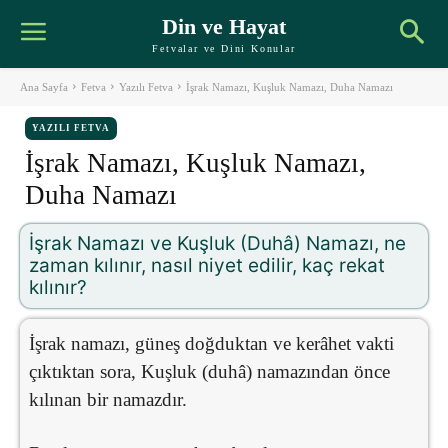
Din ve Hayat
Fetvalar ve Dini Konular
Ana Sayfa
Fetva
Yazılı Fetva
İşrak Namazı, Kuşluk Namazı, Duha Namazı
YAZILI FETVA
İşrak Namazı, Kuşluk Namazı,
Duha Namazı
İşrak Namazı ve Kuşluk (Duhâ) Namazı, ne
zaman kılınır, nasıl niyet edilir, kaç rekat
kılınır?
İşrak namazı, güneş doğduktan ve kerâhet vakti
çıktıktan sora, Kuşluk (duhâ) namazından önce
kılınan bir namazdır.