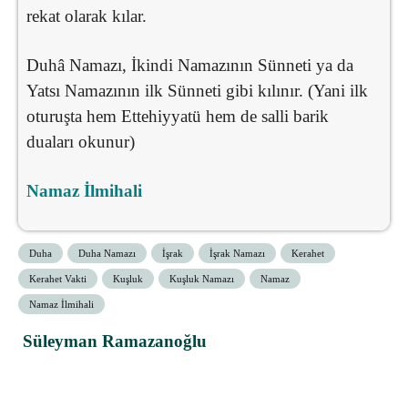
rekat olarak kılar.
Duhâ Namazı, İkindi Namazının Sünneti ya da
Yatsı Namazının ilk Sünneti gibi kılınır. (Yani ilk
oturuşta hem Ettehiyyatü hem de salli barik
duaları okunur)
Namaz İlmihali
Duha
Duha Namazı
İşrak
İşrak Namazı
Kerahet
Kerahet Vakti
Kuşluk
Kuşluk Namazı
Namaz
Namaz İlmihali
Süleyman Ramazanoğlu